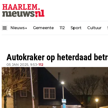
Nieuws
Gemeente
112
Sport
Cultuur
▼
Autokraker op heterdaad bet
05 JAN 2025, 9:53
•
112