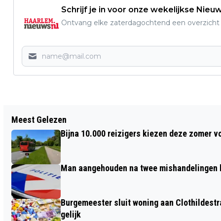
Schrijf je in voor onze wekelijkse Nieu
Ontvang elke zaterdagochtend een overzicht v
Vorig artikel
Meest Gelezen
HET SNEEUWT IN GROOT DEEL VAN HET
Bijna 10.000 reizigers kiezen deze zomer v
LAND, CODE GEEL VAN KRACHT
Man aangehouden na twee mishandelingen b
Burgemeester sluit woning aan Clothildestr
gelijk