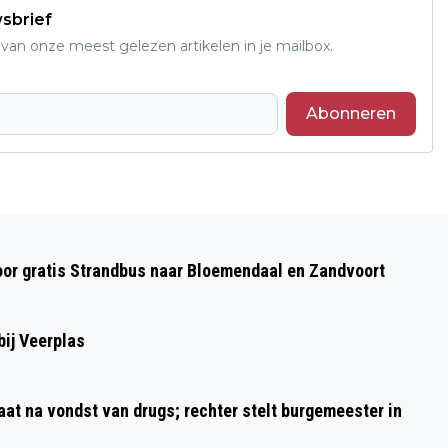
wsbrief
an onze meest gelezen artikelen in je mailbox.
Abonneren
Volgend artikel
VEEL SCHADE BIJ AANRIJDING OP A200
oor gratis Strandbus naar Bloemendaal en Zandvoort
BIJ HALFWEG
ij Veerplas
aat na vondst van drugs; rechter stelt burgemeester in