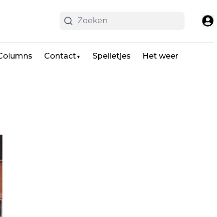
 Columns
Contact
Spelletjes
Het weer
▼