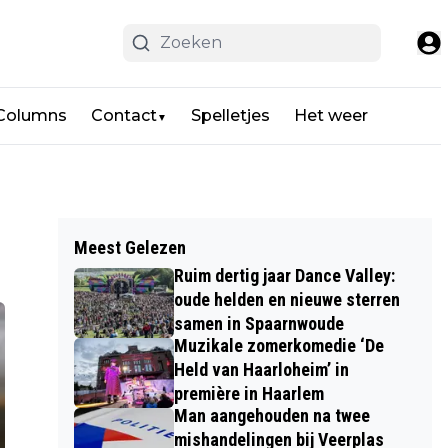
 Columns
Contact
Spelletjes
Het weer
▼
Meest Gelezen
Ruim dertig jaar Dance Valley:
oude helden en nieuwe sterren
samen in Spaarnwoude
Muzikale zomerkomedie ‘De
Held van Haarloheim’ in
première in Haarlem
Man aangehouden na twee
mishandelingen bij Veerplas