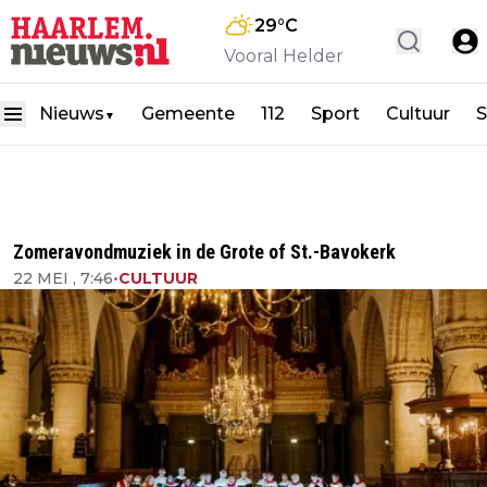
29
°C
Vooral Helder
Nieuws
Gemeente
112
Sport
Cultuur
S
▼
Zomeravondmuziek in de Grote of St.-Bavokerk
22 MEI , 7:46
•
CULTUUR