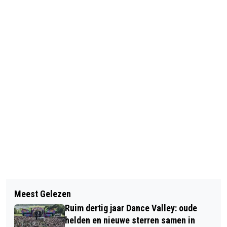
Vorig artikel
Volgend artikel
PREMIER ROB JETTEN BEZOEKT STEM
Meest Gelezen
HAARLEMSE KUNSTENAARS OP
IN DE STAD: “ENORM ONDER DE
Ruim dertig jaar Dance Valley: oude
BIJZONDER KUNSTPODIUM TIJDENS
INDRUK”
helden en nieuwe sterren samen in