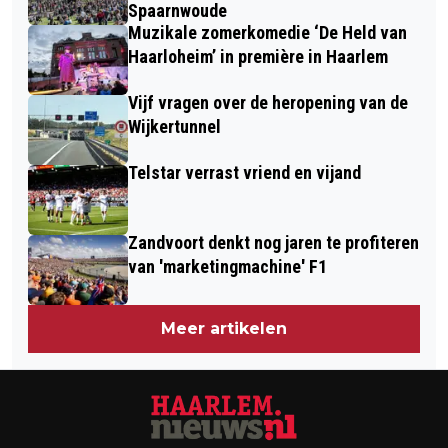
ART ISLAND 2026
Spaarnwoude
Muzikale zomerkomedie ‘De Held van
Haarloheim’ in première in Haarlem
Vijf vragen over de heropening van de
Wijkertunnel
Telstar verrast vriend en vijand
Zandvoort denkt nog jaren te profiteren
van 'marketingmachine' F1
Meer artikelen