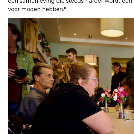
een samenleving die steeds harder wordt een 
voor mogen hebben."