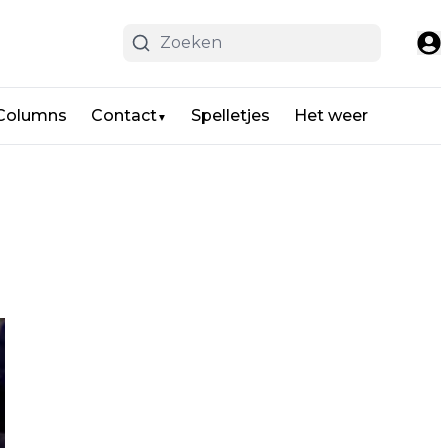
 Columns
Contact
Spelletjes
Het weer
▼