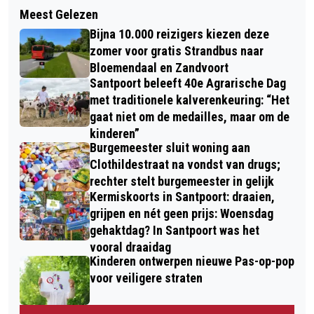
Meest Gelezen
Bijna 10.000 reizigers kiezen deze
zomer voor gratis Strandbus naar
Bloemendaal en Zandvoort
Santpoort beleeft 40e Agrarische Dag
met traditionele kalverenkeuring: “Het
gaat niet om de medailles, maar om de
kinderen”
Burgemeester sluit woning aan
Clothildestraat na vondst van drugs;
rechter stelt burgemeester in gelijk
Kermiskoorts in Santpoort: draaien,
grijpen en nét geen prijs: Woensdag
gehaktdag? In Santpoort was het
vooral draaidag
Kinderen ontwerpen nieuwe Pas-op-pop
voor veiligere straten