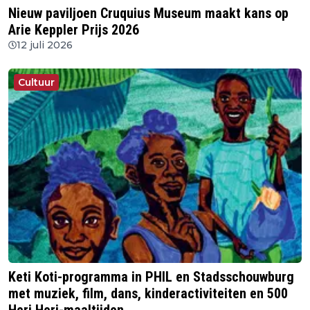
Nieuw paviljoen Cruquius Museum maakt kans op
Arie Keppler Prijs 2026
12 juli 2026
Cultuur
Keti Koti-programma in PHIL en Stadsschouwburg
met muziek, film, dans, kinderactiviteiten en 500