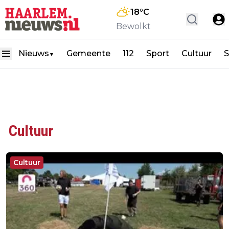
18
°C
Bewolkt
Nieuws
Gemeente
112
Sport
Cultuur
S
▼
Cultuur
Cultuur