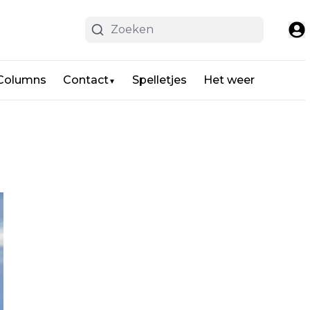
 Columns
Contact
Spelletjes
Het weer
▼