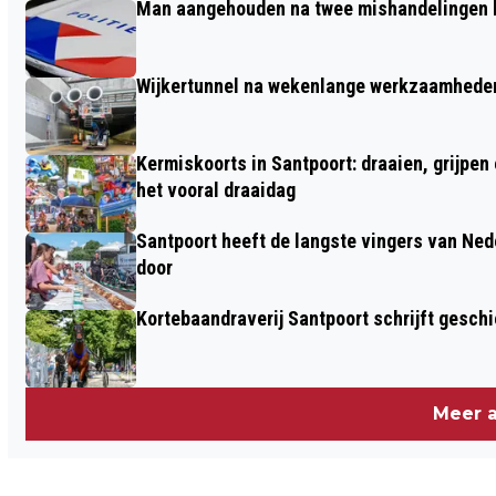
Man aangehouden na twee mishandelingen b
STRANDRACE GP GROOT EGMOND-PIER-
EGMOND EN JUBILEUMEDITIE NN
Wijkertunnel na wekenlange werkzaamheden
EGMOND HALVE MARATHON
Kermiskoorts in Santpoort: draaien, grijpen
het vooral draaidag
Santpoort heeft de langste vingers van Nede
door
Kortebaandraverij Santpoort schrijft gesc
Meer a