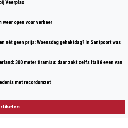
ij Veerplas
VAN STRANDRACE EGMOND-PIER-
EGMOND; TIMOTHY DUPONT WINT VOOR
 weer open voor verkeer
3E KEER, PUCK PINXT PAKT ZEGE BIJ DE
DAMES
 en nét geen prijs: Woensdag gehaktdag? In Santpoort was
rland: 300 meter tiramisu: daar zakt zelfs Italië even van
hiedenis met recordomzet
rtikelen