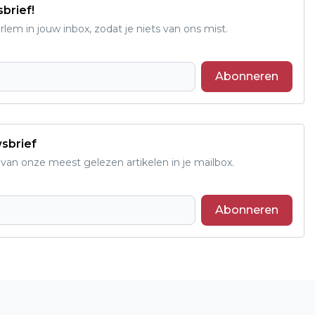
sbrief!
em in jouw inbox, zodat je niets van ons mist.
Abonneren
wsbrief
an onze meest gelezen artikelen in je mailbox.
Abonneren
Volgend artikel
BIJNA 3500 WIELRENNERS AAN START