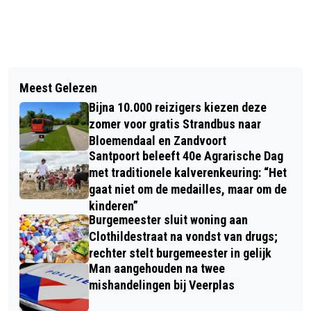
Vorig artikel
Volgend artikel
HAANTJE TERUG OP DE
Meest Gelezen
'COME FLY WITH ME' NAAR
BAKENESSERTOREN
Bijna 10.000 reizigers kiezen deze
VAKANTIEDROMEN 2025: ZONDAG 12
zomer voor gratis Strandbus naar
JANUARI NOG SEATS BESCHIKBAAR
Bloemendaal en Zandvoort
Santpoort beleeft 40e Agrarische Dag
OP DE UTRECHTSE VAKANTIEBEURS
met traditionele kalverenkeuring: “Het
gaat niet om de medailles, maar om de
kinderen”
Burgemeester sluit woning aan
Clothildestraat na vondst van drugs;
rechter stelt burgemeester in gelijk
Man aangehouden na twee
mishandelingen bij Veerplas