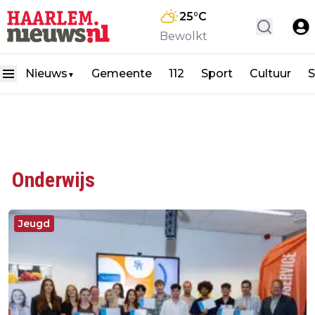
25
°C
Bewolkt
Nieuws
Gemeente
112
Sport
Cultuur
S
▼
Onderwijs
Jeugd