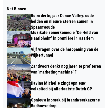
Net Binnen
Ruim dertig jaar Dance Valley: oude
helden en nieuwe sterren samen in
Spaarnwoude
Muzikale zomerkomedie ‘De Held van
Haarloheim’ in première in Haarlem
Vijf vragen over de heropening van de
Wijkertunnel
Zandvoort denkt nog jaren te profiteren
van 'marketingmachine' F1
Davina Michelle zingt opnieuw
volkslied bij allerlaatste Dutch GP
Opnieuw inbraak bij brandweerkazerne
Badhoevedorp