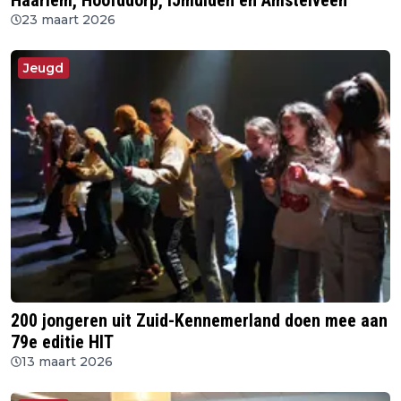
Haarlem, Hoofddorp, IJmuiden en Amstelveen
23 maart 2026
Jeugd
200 jongeren uit Zuid-Kennemerland doen mee aan
79e editie HIT
13 maart 2026